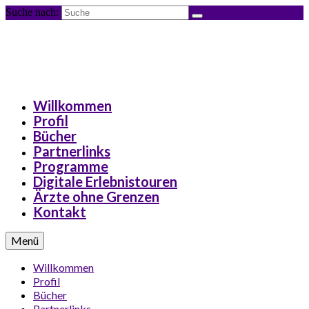
Suche nach:
Willkommen
Profil
Bücher
Partnerlinks
Programme
Digitale Erlebnistouren
Ärzte ohne Grenzen
Kontakt
Menü
Willkommen
Profil
Bücher
Partnerlinks